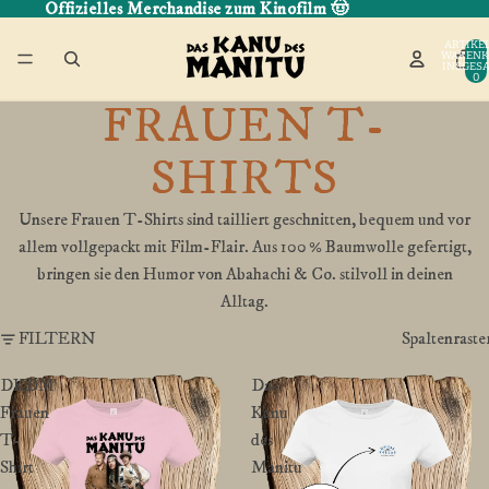
Offizielles Merchandise zum Kinofilm 🤠
ARTIKEL
WARENK
INSGESA
0
FRAUEN T-
SHIRTS
Unsere Frauen T-Shirts sind tailliert geschnitten, bequem und vor
allem vollgepackt mit Film-Flair. Aus 100 % Baumwolle gefertigt,
bringen sie den Humor von Abahachi & Co. stilvoll in deinen
Alltag.
FILTERN
Spaltenraste
DKDM
Das
Frauen
Kanu
T-
des
Shirt
Manitu