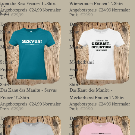
from the Best Frauen T-Shirt
Winnetouch Frauen T-Shirt
T-
Angebotspreis
€24,99
Normaler
Angebotspreis
€24,99
Normaler
Shirt
Preis
€29,99
Preis
€29,99
Das
Das
Kanu
Kanu
des
des
Manitu
Manitu
-
-
Servus
Meckerhansi
Frauen
Frauen
T-
T-
Shirt
Shirt
BIS ZU 20%
Das Kanu des Manitu - Servus
BIS ZU 20%
Das Kanu des Manitu -
Frauen T-Shirt
Meckerhansi Frauen T-Shirt
Angebotspreis
€24,99
Normaler
Angebotspreis
€24,99
Normaler
Preis
€29,99
Preis
€29,99
Das
Das
Kanu
Kanu
des
des