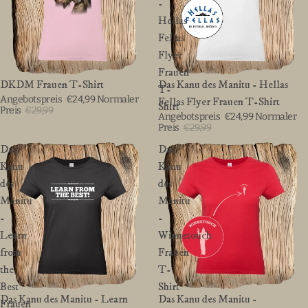
-
Hellas
Fellas
Flyer
Frauen
BIS ZU 20%
DKDM Frauen T-Shirt
BIS ZU 20%
Das Kanu des Manitu - Hellas
T-
Angebotspreis
€24,99
Normaler
Fellas Flyer Frauen T-Shirt
Shirt
Preis
€29,99
Angebotspreis
€24,99
Normaler
Preis
€29,99
Das
Das
Kanu
Kanu
des
des
Manitu
Manitu
-
-
Learn
Winnetouch
from
Frauen
the
T-
Best
Shirt
BIS ZU 20%
Das Kanu des Manitu - Learn
BIS ZU 20%
Das Kanu des Manitu -
Frauen