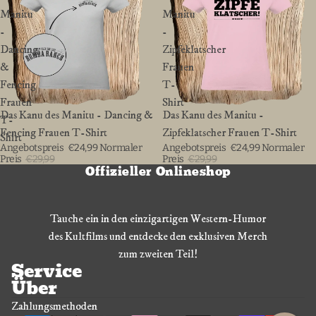
Manitu
Manitu
-
-
Dancing
Zipfeklatscher
&
Frauen
Fencing
T-
Frauen
Shirt
BIS ZU 20%
Das Kanu des Manitu - Dancing &
BIS ZU 20%
Das Kanu des Manitu -
T-
Fencing Frauen T-Shirt
Zipfeklatscher Frauen T-Shirt
Shirt
Angebotspreis
€24,99
Normaler
Angebotspreis
€24,99
Normaler
Preis
€29,99
Preis
€29,99
Offizieller Onlineshop
Tauche ein in den einzigartigen Western-Humor
des Kultfilms und entdecke den exklusiven Merch
zum zweiten Teil!
Service
Über
Zahlungsmethoden